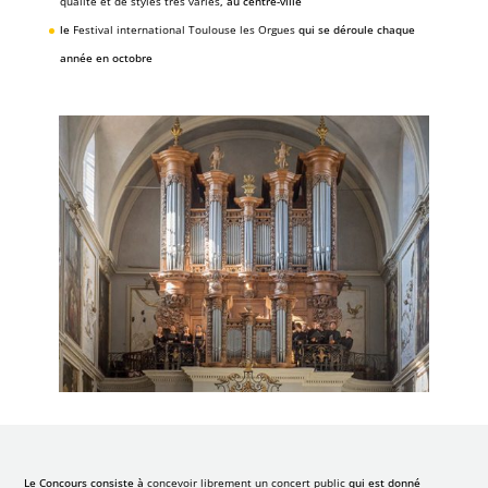
qualité et de styles très variés
, au centre-ville
le
Festival international Toulouse les Orgues
qui se déroule chaque
année en octobre
Le Concours consiste à
concevoir librement un concert public
qui est donné