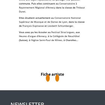
commune. Puis elles continuent au
Conservatoire à
Rayonnement Régional d’Annecy
dans la classe de
Thibaut
Duret
.
Elles étudient actuellement au
Conservatoire National
Supérieur de Musique et de Danse de Lyon
, dans la classe
de
François Espinasse
et
Liesbeth Schlumberger
.
Vous avez pu les écouter au
Festival Stras’orgues
, aux
Heures d’orgue d’Annecy
, à la
Collégiale de Neuchâtel
(Suisse), à l’
église Saint-Paul de Nîmes
, à Charolles…
Fiche artiste
NEWSLETTER