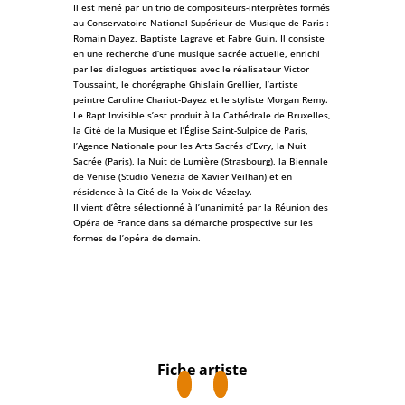
Il est mené par un trio de compositeurs-interprètes formés
au Conservatoire National Supérieur de Musique de Paris :
Romain Dayez, Baptiste Lagrave et Fabre Guin. Il consiste
en une recherche d’une musique sacrée actuelle, enrichi
par les dialogues artistiques avec le réalisateur Victor
Toussaint, le chorégraphe Ghislain Grellier, l’artiste
peintre Caroline Chariot-Dayez et le styliste Morgan Remy.
Le Rapt Invisible s’est produit à la Cathédrale de Bruxelles,
la Cité de la Musique et l’Église Saint-Sulpice de Paris,
l’Agence Nationale pour les Arts Sacrés d’Evry, la Nuit
Sacrée (Paris), la Nuit de Lumière (Strasbourg), la Biennale
de Venise (Studio Venezia de Xavier Veilhan) et en
résidence à la Cité de la Voix de Vézelay.
Il vient d’être sélectionné à l’unanimité par la Réunion des
Opéra de France dans sa démarche prospective sur les
formes de l’opéra de demain.
Fiche artiste