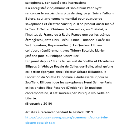
saxophones, son succès est international.
Il a enregistré cinq albums et son album Peer Gynt
rencontre le succès dans plus de vingt pays. Suivra l’album
Bolero, seul arrangement mondial pour quatuor de
saxophones et électroacoustique. Il se produit aussi bien à
la Tour Eiffel, au Château de Versailles, au Châtelet, à
l’Institut de France ou à Radio France que sur les scènes
étrangères (Etats-Unis, Brésil, Chine, Finlande, Corée du
Sud, Equateur, Royaume-Uni…). Le Quatuor Ellipsos
collabore régulièrement avec Thierry Escaich, Marie-
Josèphe Jude ou Philippe Chevallier.
Dirigeant depuis 10 ans le Festival du Souffle et l’Académie
Ellipsos à l’Abbaye Royale de Celles-sur-Belle, ainsi qu’une
collection éponyme chez l’éditeur Gérard Billaudot, la
Fondation du Souffle l’a nommé « Ambassadeur pour le
Souffle ». Ellipsos joue les saxophones Henri Selmer-Paris
et les anches Rico Reserve (D’Addario). En musique
contemporaine, il est soutenu par Musique Nouvelle en
Liberté.
(Biographie 2019)
Artistes à retrouver pendant le Festival 2019 :
https://toulouse-les-orgues.org/evenement/concert-de-
cloture-escaich-sax/