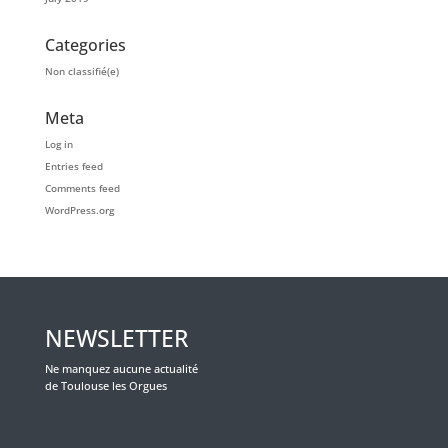
Categories
Non classifié(e)
Meta
Log in
Entries feed
Comments feed
WordPress.org
NEWSLETTER
Ne manquez aucune actualité
de Toulouse les Orgues
Veuillez laisser ce champ vide.