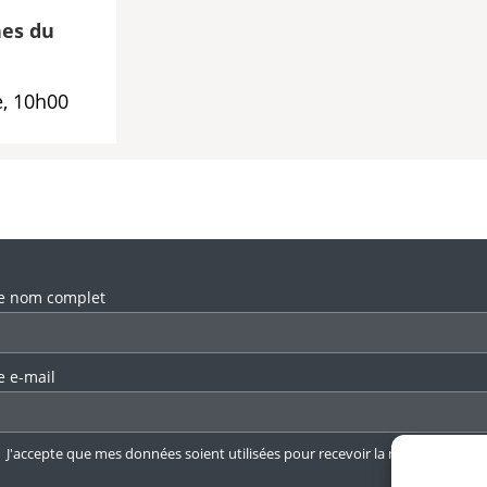
es du
, 10h00
llez laisser ce champ vide.
e nom complet
e e-mail
J'accepte que mes données soient utilisées pour recevoir la newsletter.
En 