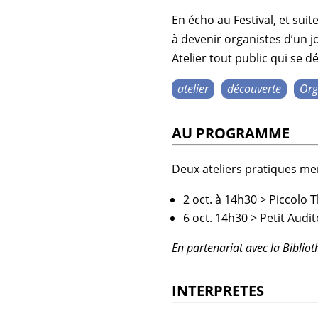
En écho au
Festival
, et sui
à devenir
organistes
d’un jo
Atelier tout public qui se 
atelier
découverte
Org
AU PROGRAMME
Deux
ateliers pratiques
men
2 oct. à 14h30 > Piccolo T
6 oct. 14h30 > Petit Audit
En partenariat avec la
Biblio
INTERPRETES