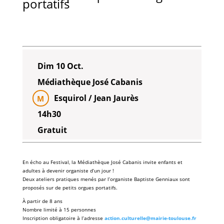
portatifs
Dim 10 Oct.
Médiathèque José Cabanis
Esquirol / Jean Jaurès
M
14h30
Gratuit
En écho au
Festival
, la
Médiathèque José Cabanis
invite enfants et
adultes à devenir
organiste
d’un jour !
Deux
ateliers pratiques
menés par l’
organiste
Baptiste Genniaux
sont
proposés sur de petits
orgues portatifs
.
À
partir de 8 ans
Nombre limité à 15 personnes
Inscription obligatoire à l’adresse
a
ction.culturelle@mairie-toulouse.fr