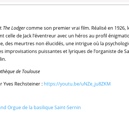
it
The Lodger
comme son premier vrai film. Réalisé en 1926, 
nt celle de
Jack l’éventreur
avec un héros au profil énigmati
, des meurtres non élucidés, une intrigue où la psychologie
les
improvisations
puissantes et lyriques de l’
organiste
de
Sa
lin
.
athèque de Toulouse
r Yves Rechsteiner :
https://youtu.be/uNZe_ju8ZKM
nd Orgue de la basilique Saint-Sernin