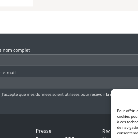
llez laisser ce champ vide.
e nom complet
e e-mail
J'accepte que mes données soient utilisées pour recevoir la newsletter.
En 
Pour offrir 
cookies pour
à ces techn
de navigatio
Presse
Recrutement
consentement