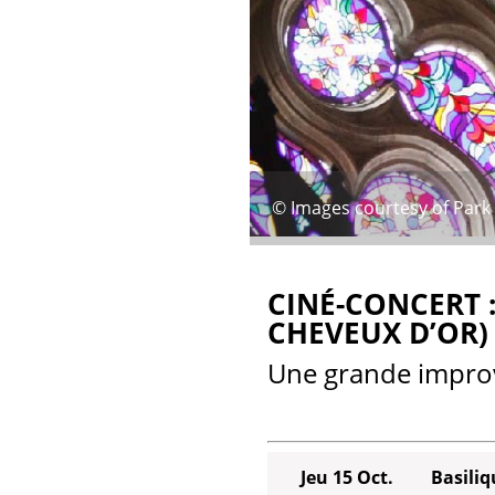
© Images courtesy of Park 
CINÉ-CONCERT :
CHEVEUX D’OR)
Une grande improvi
Jeu 15 Oct.
Basiliq