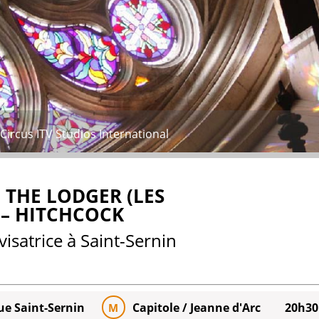
Circus ITV Studios International
 THE LODGER (LES
 – HITCHCOCK
satrice à Saint-Sernin
ue Saint-Sernin
Capitole / Jeanne d'Arc
20h30
M