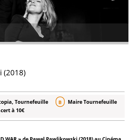
 (2018)
opia, Tournefeuille
Maire Tournefeuille
B
ncert à 10€
OLD WAR » de Pawel Pawlikowski (2018) au Cinéma