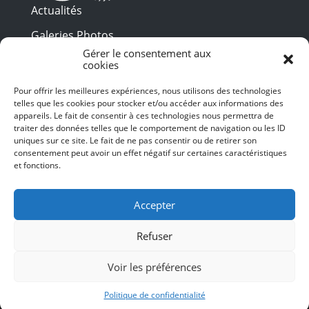
Actualités
Galeries Photos
Gérer le consentement aux
Vidéothèque
cookies
Presse
Pour offrir les meilleures expériences, nous utilisons des technologies
Programme PDF
telles que les cookies pour stocker et/ou accéder aux informations des
Billetterie
appareils. Le fait de consentir à ces technologies nous permettra de
Recrutement
traiter des données telles que le comportement de navigation ou les ID
uniques sur ce site. Le fait de ne pas consentir ou de retirer son
Mentions légales
consentement peut avoir un effet négatif sur certaines caractéristiques
et fonctions.
Politique de confidentialité
SUIVEZ-NOUS
Accepter
Refuser
Voir les préférences
© 2024 Toulouse les Orgues – Tous droits
réservés – Conception et Webdesign :
Politique de confidentialité