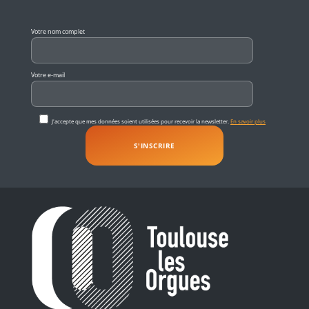
Veuillez laisser ce champ vide.
Votre nom complet
Votre e-mail
J'accepte que mes données soient utilisées pour recevoir la newsletter.
En savoir plus