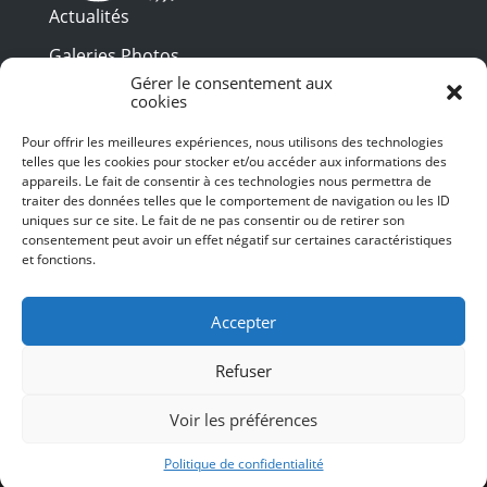
Actualités
Galeries Photos
Gérer le consentement aux
Vidéothèque
cookies
Presse
Pour offrir les meilleures expériences, nous utilisons des technologies
Programme PDF
telles que les cookies pour stocker et/ou accéder aux informations des
Billetterie
appareils. Le fait de consentir à ces technologies nous permettra de
Recrutement
traiter des données telles que le comportement de navigation ou les ID
uniques sur ce site. Le fait de ne pas consentir ou de retirer son
Mentions légales
consentement peut avoir un effet négatif sur certaines caractéristiques
et fonctions.
Politique de confidentialité
SUIVEZ-NOUS
Accepter
Refuser
Voir les préférences
© 2024 Toulouse les Orgues – Tous droits
réservés – Conception et Webdesign :
Politique de confidentialité