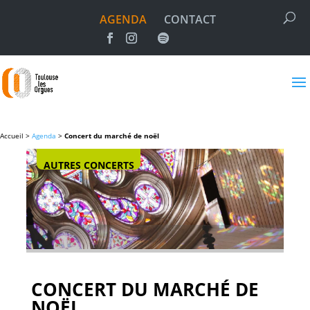
AGENDA
CONTACT
Accueil >
Agenda
>
Concert du marché de noël
AUTRES CONCERTS
CONCERT DU MARCHÉ DE
NOËL