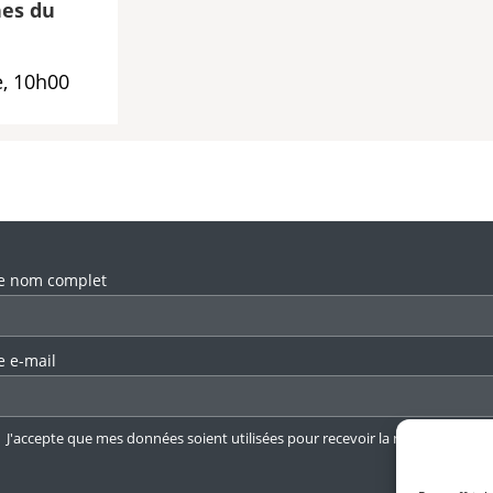
es du
, 10h00
llez laisser ce champ vide.
e nom complet
e e-mail
J'accepte que mes données soient utilisées pour recevoir la newsletter.
En 