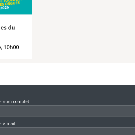
es du
, 10h00
llez laisser ce champ vide.
e nom complet
e e-mail