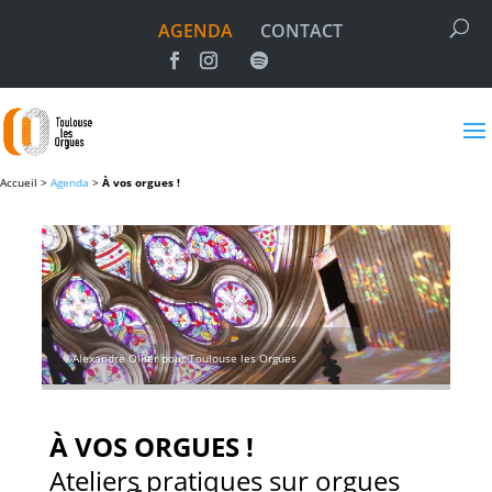
AGENDA
CONTACT
Accueil >
Agenda
>
À vos orgues !
©Alexandre Ollier pour Toulouse les Orgues
À VOS ORGUES !
Ateliers pratiques sur orgues