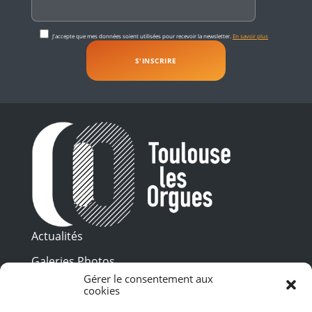
J'accepte que mes données soient utilisées pour recevoir la newsletter.
En savoir plus
Actualités
Galeries Photos
Gérer le consentement aux
Vidéothèque
cookies
Presse