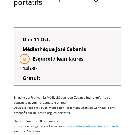
portatifs
Dim 11 Oct.
Médiathèque José Cabanis
Esquirol / Jean Jaurès
M
14h30
Gratuit
En écho au Festival, la
Médiathèque José Cabanis
invite enfants et
adultes à devenir
organiste
d’un jour !
Deux ateliers pratiques menés par l’organiste
Baptiste Genniaux
sont
proposés sur de petits
orgues portatifs
.
Nombre limité à 10 personnes
Inscription obligatoire à l’adresse
a
ction.culturelle@mairie-toulouse.fr
avant le 2 octobre