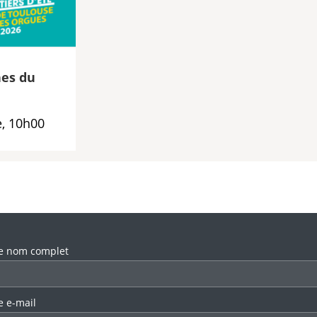
es du
, 10h00
llez laisser ce champ vide.
e nom complet
e e-mail