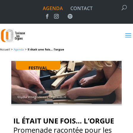
AGENDA
CONTACT
Accueil >
Agenda
>
Il était une fois… l’orgue
FESTIVAL
©Lydia Vroegindeweij_Orgelkids.nl
IL ÉTAIT UNE FOIS… L’ORGUE
Promenade racontée pour les