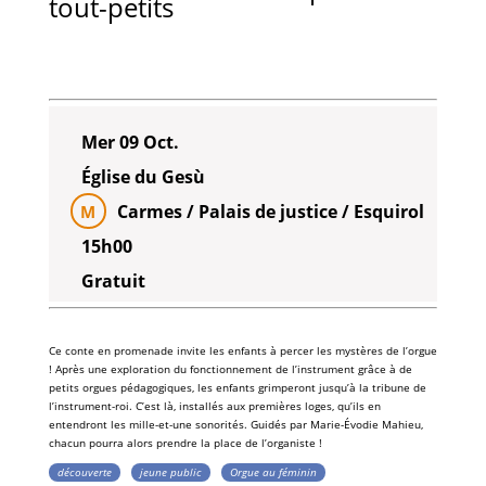
tout-petits
Mer 09 Oct.
Église du Gesù
Carmes / Palais de justice / Esquirol
M
15h00
Gratuit
Ce conte en promenade invite les enfants à percer les mystères de l’
orgue
! Après une exploration du fonctionnement de l
’instrument
grâce à de
petits
orgues pédagogiques
, les enfants grimperont jusqu’à la tribune de
l’instrument-roi
. C’est là, installés aux premières loges, qu’ils en
entendront les mille-et-une sonorités. Guidés par
Marie-Évodie Mahieu
,
chacun pourra alors prendre la place de l’
organiste
!
découverte
jeune public
Orgue au féminin