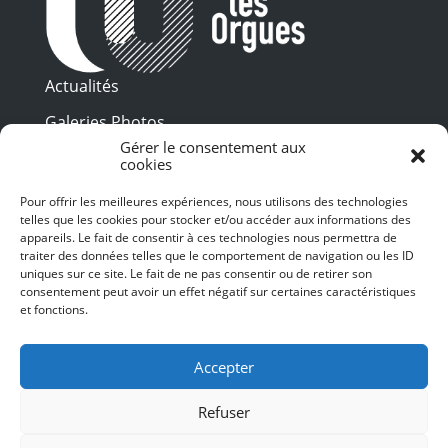
Actualités
Galeries Photos
Gérer le consentement aux
Vidéothèque
cookies
Presse
Pour offrir les meilleures expériences, nous utilisons des technologies
Programme PDF
telles que les cookies pour stocker et/ou accéder aux informations des
Billetterie
appareils. Le fait de consentir à ces technologies nous permettra de
Recrutement
traiter des données telles que le comportement de navigation ou les ID
uniques sur ce site. Le fait de ne pas consentir ou de retirer son
Mentions légales
consentement peut avoir un effet négatif sur certaines caractéristiques
et fonctions.
Politique de confidentialité
SUIVEZ-NOUS
Accepter
Refuser