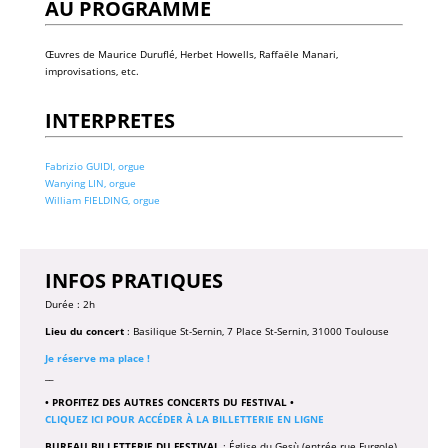
AU PROGRAMME
Œuvres de Maurice Duruflé, Herbet Howells, Raffaële Manari,
improvisations, etc.
INTERPRETES
Fabrizio GUIDI, orgue
Wanying LIN, orgue
William FIELDING, orgue
INFOS PRATIQUES
Durée : 2h
Lieu du concert
: Basilique St-Sernin, 7 Place St-Sernin, 31000 Toulouse
Je réserve ma place !
__
• PROFITEZ DES AUTRES CONCERTS DU FESTIVAL •
CLIQUEZ ICI POUR ACCÉDER À LA BILLETTERIE EN LIGNE
BUREAU BILLETTERIE DU FESTIVAL
: Église du Gesù (entrée rue Furgole)