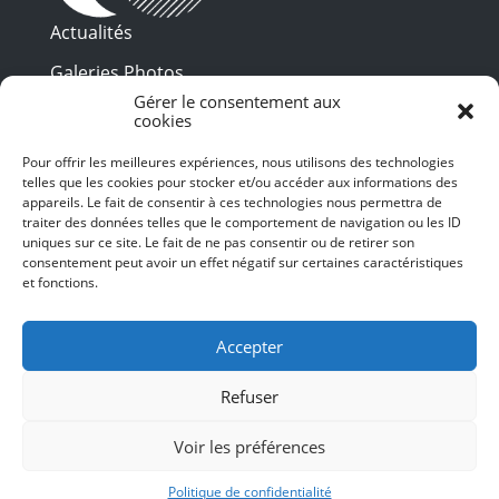
Actualités
Galeries Photos
Gérer le consentement aux
Vidéothèque
cookies
Presse
Pour offrir les meilleures expériences, nous utilisons des technologies
Programme PDF
telles que les cookies pour stocker et/ou accéder aux informations des
Billetterie
appareils. Le fait de consentir à ces technologies nous permettra de
Recrutement
traiter des données telles que le comportement de navigation ou les ID
uniques sur ce site. Le fait de ne pas consentir ou de retirer son
Mentions légales
consentement peut avoir un effet négatif sur certaines caractéristiques
et fonctions.
Politique de confidentialité
SUIVEZ-NOUS
Accepter
Refuser
Voir les préférences
© 2024 Toulouse les Orgues – Tous droits
réservés – Conception et Webdesign :
Politique de confidentialité