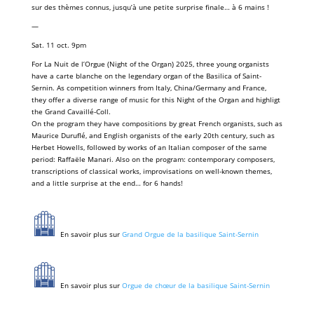
sur des thèmes connus, jusqu’à une petite surprise finale… à 6 mains !
—
Sat. 11 oct. 9pm
For La Nuit de l’Orgue (Night of the Organ) 2025, three young organists
have a carte blanche on the legendary organ of the Basilica of Saint-
Sernin. As competition winners from Italy, China/Germany and France,
they offer a diverse range of music for this Night of the Organ and highligt
the Grand Cavaillé-Coll.
On the program they have compositions by great French organists, such as
Maurice Duruflé, and English organists of the early 20th century, such as
Herbet Howells, followed by works of an Italian composer of the same
period: Raffaële Manari. Also on the program: contemporary composers,
transcriptions of classical works, improvisations on well-known themes,
and a little surprise at the end… for 6 hands!
En savoir plus sur
Grand Orgue de la basilique Saint-Sernin
En savoir plus sur
Orgue de chœur de la basilique Saint-Sernin