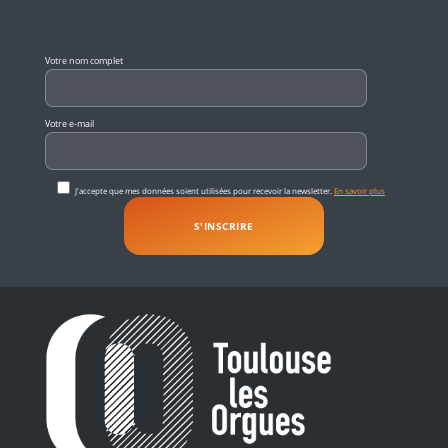
Veuillez laisser ce champ vide.
Votre nom complet
Votre e-mail
J'accepte que mes données soient utilisées pour recevoir la newsletter.
En savoir plus