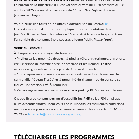
Le bureau de la billetterie du Festival sera ouvert du 16 septembre au 10
octobre 2025, du mardi au vendredi de 14h à 17h à l’église du Gesù
(entrée rue Furgole)
Voir la grille des tarifs et les offres avantageuses du Festival
ici
Les réductions tarifaires seront appliquées sur présentation d’un
justificatif. Les enfants de moins de 10 ans bénéficient de la gratuité sur
l’ensemble des concerts (hors spectacle Jeune Public
Plume l’ours
).
Venir au Festival :
À chaque envie, son moyen de transport :
> Privilégiez les mobilités douces : à pied, à vélo, en trottinette, en rollers,
etc. Le temps de marche entre les stations et les lieux du Festival
n’excèdent généralement pas plus de 10 min de marche !
> En transport en commun : de nombreux métros et bus desservent le
centre-ville (réseau Tisséo) et à proximité de chaque lieu de concert se
trouve une station « Vélô Toulouse».
> Pensez également au covoiturage et aux parking P+R du réseau Tisséo !
Chaque lieu de concert permet d’accueillir les PMR et les PSH ainsi que
leurs accompagnants : pour vous accueillir dans les meilleures conditions,
merci de nous prévenir de votre venue en amont des concerts : 05 61 33
76 87 ou
billetterie@toulouse-les-orgues.org
.
TÉLÉCHARGER LES PROGRAMMES