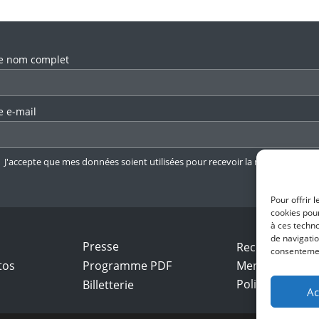
llez laisser ce champ vide.
e nom complet
e e-mail
J'accepte que mes données soient utilisées pour recevoir la newsletter.
En 
Pour offrir 
cookies pour
à ces techn
de navigatio
Presse
Recrutement
consentement
tos
Programme PDF
Mentions légal
Politique de con
Billetterie
Ac