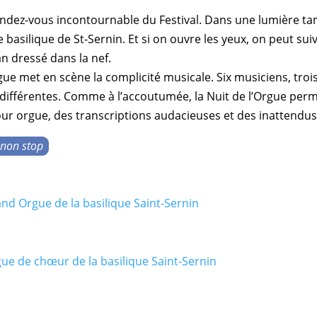
endez-vous incontournable du
Festival
. Dans une lumière ta
me
basilique de St-Sernin
. Et si on ouvre les yeux, on peut sui
an
dressé dans la
nef
.
rgue
met en scène la
complicité musicale
. Six
musiciens
, tro
 différentes. Comme à l’accoutumée, la
Nuit de l’Orgue
perme
our orgue
, des
transcriptions
audacieuses et des inattendus
 non stop
nd Orgue de la basilique Saint-Sernin
ue de chœur de la basilique Saint-Sernin