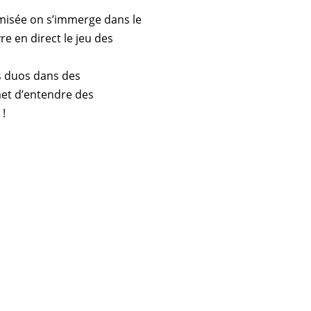
misée on s’immerge dans le
vre en direct le
jeu des
is duos dans des
t d’entendre des
 !