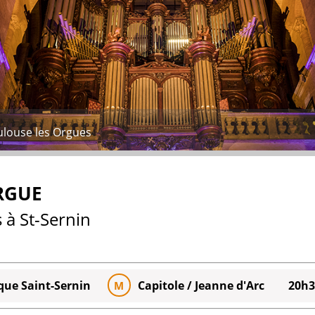
ulouse les Orgues
ORGUE
 à St-Sernin
ique Saint-Sernin
Capitole / Jeanne d'Arc
20h3
M