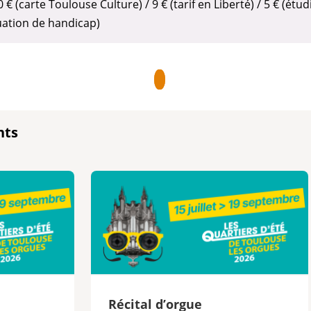
/ 10 € (carte Toulouse Culture) / 9 € (tarif en Liberté) / 5 € (
uation de handicap)
nts
e
Récital d’orgue