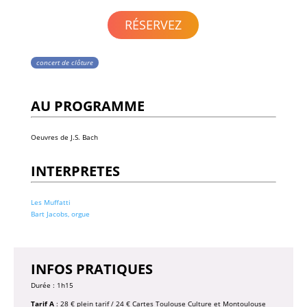
RÉSERVEZ
concert de clôture
AU PROGRAMME
Oeuvres de J.S. Bach
INTERPRETES
Les Muffatti
Bart Jacobs, orgue
INFOS PRATIQUES
Durée : 1h15
Tarif A
: 28 € plein tarif / 24 € Cartes Toulouse Culture et Montoulouse