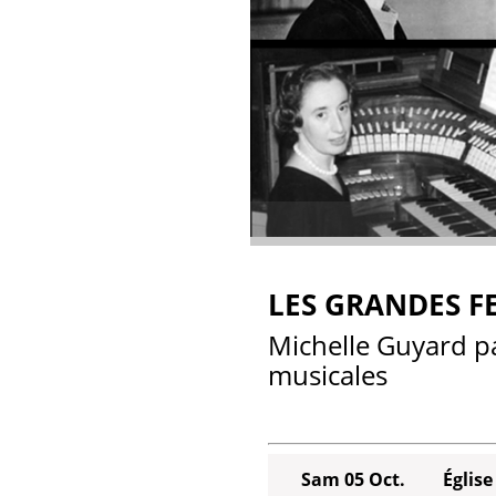
LES GRANDES F
Michelle Guyard pa
musicales
Sam 05 Oct.
Églis