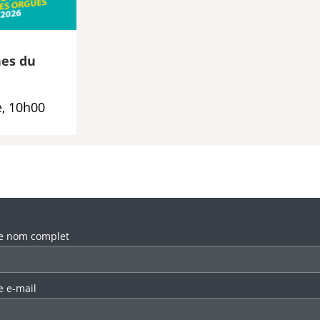
es du
, 10h00
llez laisser ce champ vide.
e nom complet
e e-mail