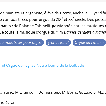
ande
pianiste
et
organiste
, élève de
Litaize
,
Michelle Guyard
fa
e
e
de
compositrices pour orgue
du XIX
et XX
siècle. Des pièce
enants : de
Rolande Falcinelli
, passionnée par les musiques o
ué toute la
musique d’orgue
du film
L’année dernière à Mari
compositrices pour orgue
grand récital
Orgue au féminin
nd Orgue de l’église Notre-Dame de la Dalbade
 Barraine, M-L. Girod, J. Demessieux, M. Bonis, G. Labole, M.
and écran