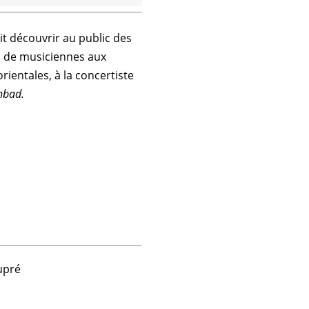
it découvrir au public des
s de
musiciennes
aux
rientales, à la concertiste
enbad
.
Dupré