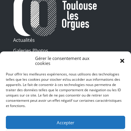
Actualités
Galeries Photos
Gérer le consentement aux
Vidéothèque
cookies
Presse
Pour offrir les meilleures expériences, nous utilisons des technologies
Programme PDF
telles que les cookies pour stocker et/ou accéder aux informations des
Billetterie
appareils. Le fait de consentir à ces technologies nous permettra de
Recrutement
traiter des données telles que le comportement de navigation ou les ID
uniques sur ce site. Le fait de ne pas consentir ou de retirer son
Mentions légales
consentement peut avoir un effet négatif sur certaines caractéristiques
et fonctions.
Politique de confidentialité
SUIVEZ-NOUS
Accepter