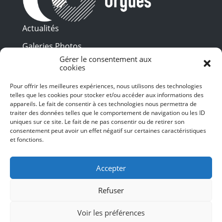
Actualités
Galeries Photos
Gérer le consentement aux
Vidéothèque
cookies
Presse
Pour offrir les meilleures expériences, nous utilisons des technologies
Programme PDF
telles que les cookies pour stocker et/ou accéder aux informations des
Billetterie
appareils. Le fait de consentir à ces technologies nous permettra de
Recrutement
traiter des données telles que le comportement de navigation ou les ID
uniques sur ce site. Le fait de ne pas consentir ou de retirer son
Mentions légales
consentement peut avoir un effet négatif sur certaines caractéristiques
et fonctions.
Politique de confidentialité
SUIVEZ-NOUS
Accepter
Refuser
Voir les préférences
© 2024 Toulouse les Orgues – Tous droits