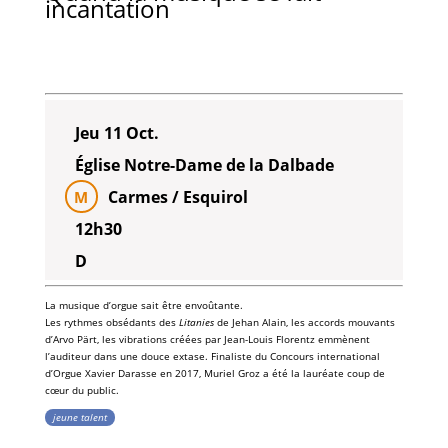
incantation
Jeu 11 Oct.
Église Notre-Dame de la Dalbade
Carmes / Esquirol
M
12h30
D
La musique d’orgue sait être envoûtante.
Les rythmes obsédants des
Litanies
de
Jehan Alain
, les accords mouvants
d’
Arvo Pärt
, les vibrations créées par
Jean-Louis Florentz
emmènent
l’auditeur dans une douce extase. Finaliste du
Concours international
d’Orgue Xavier Darasse
en 2017,
Muriel Groz
a été la lauréate
coup de
cœur du public
.
jeune talent