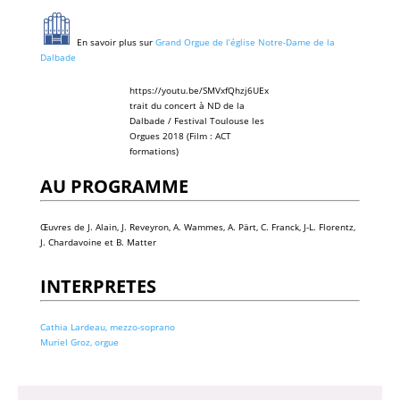
En savoir plus sur
Grand Orgue de l’église Notre-Dame de la
Dalbade
https://youtu.be/SMVxfQhzj6UEx
trait du concert à ND de la
Dalbade / Festival Toulouse les
Orgues 2018 (Film : ACT
formations)
AU PROGRAMME
Œuvres de J. Alain, J. Reveyron, A. Wammes, A. Pärt, C. Franck, J-L. Florentz,
J. Chardavoine et B. Matter
INTERPRETES
Cathia Lardeau, mezzo-soprano
Muriel Groz, orgue