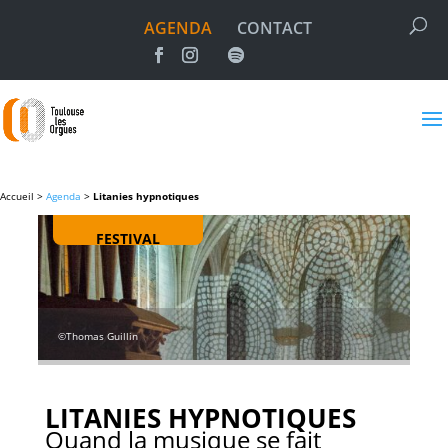
AGENDA
CONTACT
Accueil >
Agenda
>
Litanies hypnotiques
FESTIVAL
©Thomas Guillin
LITANIES HYPNOTIQUES
Quand la musique se fait