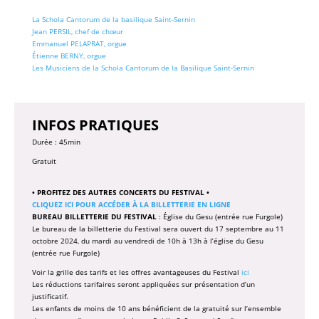
La Schola Cantorum de la basilique Saint-Sernin
Jean PERSIL, chef de chœur
Emmanuel PELAPRAT, orgue
Étienne BERNY, orgue
Les Musiciens de la Schola Cantorum de la Basilique Saint-Sernin
INFOS PRATIQUES
Durée : 45min
Gratuit
• PROFITEZ DES AUTRES CONCERTS DU FESTIVAL •
CLIQUEZ ICI POUR ACCÉDER À LA BILLETTERIE EN LIGNE
BUREAU BILLETTERIE DU FESTIVAL
: Église du Gesu (entrée rue Furgole)
Le bureau de la billetterie du Festival sera ouvert du 17 septembre au 11
octobre 2024, du mardi au vendredi de 10h à 13h à l’église du Gesu
(entrée rue Furgole)
Voir la grille des tarifs et les offres avantageuses du Festival
ici
Les réductions tarifaires seront appliquées sur présentation d’un
justificatif.
Les enfants de moins de 10 ans bénéficient de la gratuité sur l’ensemble