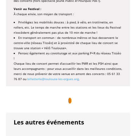
des concerts (hors spectacle Jeune Public
Et Pourquoi Pas !
).
Venir au Festival :
À chaque envie, son moyen de transport :
Privilégiez les mobilités douces : à pied, à vélo, en trottinette, en
rollers, etc. Le temps de marche entre les stations et les lieux du Festival
n’excèdent généralement pas plus de 10 min de marche !
En transport en commun : de nombreux métros et bus desservent le
centre-ville (réseau Tisséo) et à proximité de chaque lieu de concert se
trouve une station « Vélô Toulouse».
Pensez également au covoiturage et aux parking P+R du réseau Tisséo
!
Chaque lieu de concert permet d’accueillir les PMR et les PSH ainsi que
leurs accompagnants : pour vous accueillir dans les meilleures conditions,
merci de nous prévenir de votre venue en amont des concerts : 05 61 33
76 87 ou
billetterie@toulouse-les-orgues.org
.
Les autres événements