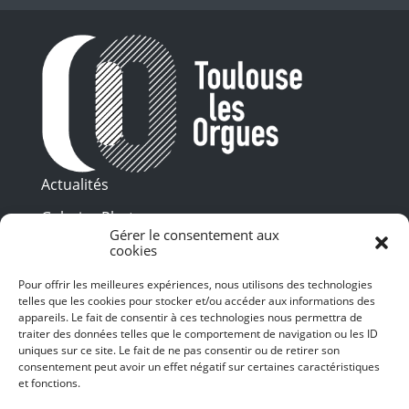
Actualités
Galeries Photos
Gérer le consentement aux
Vidéothèque
cookies
Pour offrir les meilleures expériences, nous utilisons des technologies
Presse
Programme PDF
telles que les cookies pour stocker et/ou accéder aux informations des
Billetterie
appareils. Le fait de consentir à ces technologies nous permettra de
Recrutement
traiter des données telles que le comportement de navigation ou les ID
uniques sur ce site. Le fait de ne pas consentir ou de retirer son
Mentions légales
consentement peut avoir un effet négatif sur certaines caractéristiques
et fonctions.
Politique de confidentialité