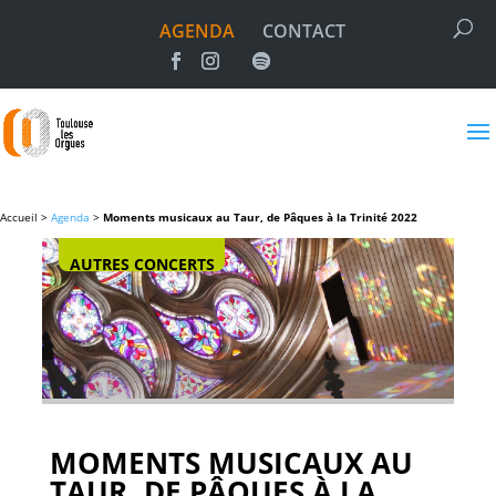
AGENDA
CONTACT
Accueil >
Agenda
>
Moments musicaux au Taur, de Pâques à la Trinité 2022
AUTRES CONCERTS
MOMENTS MUSICAUX AU
TAUR, DE PÂQUES À LA