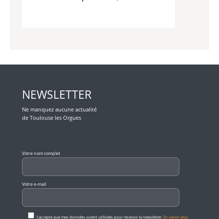
NEWSLETTER
Ne manquez aucune actualité
de Toulouse les Orgues
Veuillez laisser ce champ vide.
Votre nom complet
Votre e-mail
J'accepte que mes données soient utilisées pour recevoir la newsletter.
En savoir plus