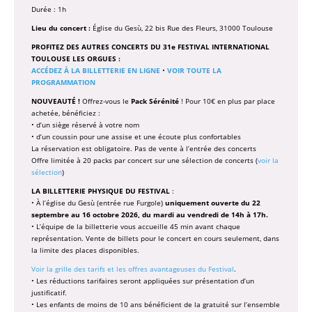
Durée : 1h
Lieu du concert :
Église du Gesù, 22 bis Rue des Fleurs, 31000 Toulouse
PROFITEZ DES AUTRES CONCERTS DU 31e FESTIVAL INTERNATIONAL
TOULOUSE LES ORGUES :
ACCÉDEZ À LA BILLETTERIE EN LIGNE
•
VOIR TOUTE LA
PROGRAMMATION
NOUVEAUTÉ !
Offrez-vous le
Pack Sérénité
! Pour 10€ en plus par place
achetée, bénéficiez :
• d’un siège réservé à votre nom
• d’un coussin pour une assise et une écoute plus confortables
La réservation est obligatoire. Pas de vente à l’entrée des concerts
Offre limitée à 20 packs par concert sur une sélection de concerts (
voir la
sélection
)
LA BILLETTERIE PHYSIQUE DU FESTIVAL
:
• À l’église du Gesù (entrée rue Furgole)
uniquement ouverte du 22
septembre au 16 octobre 2026, du mardi au vendredi de 14h à 17h.
• L’équipe de la billetterie vous accueille 45 min avant chaque
représentation. Vente de billets pour le concert en cours seulement, dans
la limite des places disponibles.
Voir la grille des tarifs et les offres avantageuses du Festival
.
• Les réductions tarifaires seront appliquées sur présentation d’un
justificatif.
• Les enfants de moins de 10 ans bénéficient de la gratuité sur l’ensemble