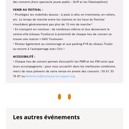
des concerts (hors spectacle jeune public : Griff et les Fabuloptères)
VENIR AU FESTIVAL :
• Privilégiez les mobilités douces : à pied, à vélo, en trottinette, en rollers,
etc. Le temps de marche entre les stations et les lieux du Festival
n’excèdent généralement pas plus de 10 min de marche !
• En transport en commun : de nombreux métros et bus desservent le
centre-ville (réseau Tisséo) et à proximité de chaque lieu de concert se
trouve une station « Vélô Toulouse».
• Pensez également au covoiturage et aux parking P+R du réseau Tisséo
ou encore à l’autopartage avec Citiz !
ACCESSIBILITÉ :
• Chaque lieu de concert permet d’accueillir les PMR et les PSH ainsi que
leurs accompagnants : pour vous accueillir dans les meilleures conditions,
merci de nous prévenir de votre venue en amont des concerts : 05 61 33
76 87 ou
billetterie@toulouse-les-orgues.org
.
Les autres événements