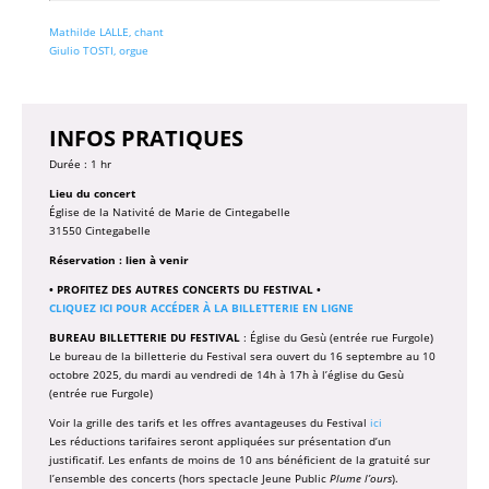
Mathilde LALLE, chant
Giulio TOSTI, orgue
INFOS PRATIQUES
Durée : 1 hr
Lieu du concert
Église de la Nativité de Marie de Cintegabelle
31550 Cintegabelle
Réservation : lien à venir
• PROFITEZ DES AUTRES CONCERTS DU FESTIVAL •
CLIQUEZ ICI POUR ACCÉDER À LA BILLETTERIE EN LIGNE
BUREAU BILLETTERIE DU FESTIVAL
: Église du Gesù (entrée rue Furgole)
Le bureau de la billetterie du Festival sera ouvert du 16 septembre au 10
octobre 2025, du mardi au vendredi de 14h à 17h à l’église du Gesù
(entrée rue Furgole)
Voir la grille des tarifs et les offres avantageuses du Festival
ici
Les réductions tarifaires seront appliquées sur présentation d’un
justificatif. Les enfants de moins de 10 ans bénéficient de la gratuité sur
l’ensemble des concerts (hors spectacle Jeune Public
Plume l’ours
).