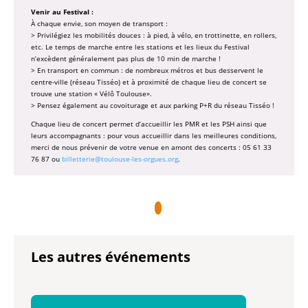
Venir au Festival :
À chaque envie, son moyen de transport :
> Privilégiez les mobilités douces : à pied, à vélo, en trottinette, en rollers,
etc. Le temps de marche entre les stations et les lieux du Festival
n’excèdent généralement pas plus de 10 min de marche !
> En transport en commun : de nombreux métros et bus desservent le
centre-ville (réseau Tisséo) et à proximité de chaque lieu de concert se
trouve une station « Vélô Toulouse».
> Pensez également au covoiturage et aux parking P+R du réseau Tisséo !
Chaque lieu de concert permet d’accueillir les PMR et les PSH ainsi que
leurs accompagnants : pour vous accueillir dans les meilleures conditions,
merci de nous prévenir de votre venue en amont des concerts : 05 61 33
76 87 ou
billetterie@toulouse-les-orgues.org
.
Les autres événements