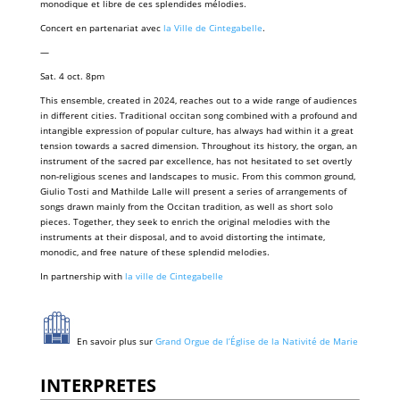
monodique et libre de ces splendides mélodies.
Concert en partenariat avec
la Ville de Cintegabelle
.
—
Sat. 4 oct. 8pm
This ensemble, created in 2024, reaches out to a wide range of audiences
in different cities. Traditional occitan song combined with a profound and
intangible expression of popular culture, has always had within it a great
tension towards a sacred dimension. Throughout its history, the organ, an
instrument of the sacred par excellence, has not hesitated to set overtly
non-religious scenes and landscapes to music. From this common ground,
Giulio Tosti and Mathilde Lalle will present a series of arrangements of
songs drawn mainly from the Occitan tradition, as well as short solo
pieces. Together, they seek to enrich the original melodies with the
instruments at their disposal, and to avoid distorting the intimate,
monodic, and free nature of these splendid melodies.
In partnership with
la ville de Cintegabelle
En savoir plus sur
Grand Orgue de l’Église de la Nativité de Marie
INTERPRETES