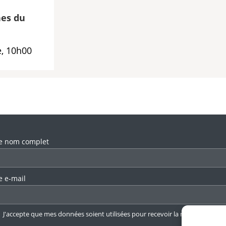
es du
, 10h00
llez laisser ce champ vide.
e nom complet
e e-mail
J'accepte que mes données soient utilisées pour recevoir la newsletter.
En 