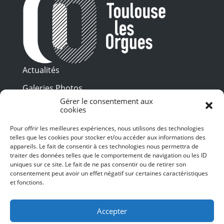
Actualités
Galeries Photos
Gérer le consentement aux
Vidéothèque
cookies
Presse
Pour offrir les meilleures expériences, nous utilisons des technologies
Programme PDF
telles que les cookies pour stocker et/ou accéder aux informations des
Billetterie
appareils. Le fait de consentir à ces technologies nous permettra de
Recrutement
traiter des données telles que le comportement de navigation ou les ID
uniques sur ce site. Le fait de ne pas consentir ou de retirer son
Mentions légales
consentement peut avoir un effet négatif sur certaines caractéristiques
et fonctions.
Politique de confidentialité
SUIVEZ-NOUS
Accepter