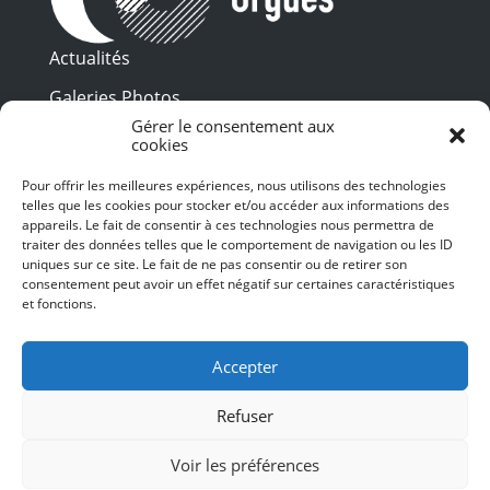
Actualités
Galeries Photos
Gérer le consentement aux
Vidéothèque
cookies
Presse
Pour offrir les meilleures expériences, nous utilisons des technologies
Programme PDF
telles que les cookies pour stocker et/ou accéder aux informations des
Billetterie
appareils. Le fait de consentir à ces technologies nous permettra de
Recrutement
traiter des données telles que le comportement de navigation ou les ID
uniques sur ce site. Le fait de ne pas consentir ou de retirer son
Mentions légales
consentement peut avoir un effet négatif sur certaines caractéristiques
et fonctions.
Politique de confidentialité
SUIVEZ-NOUS
Accepter
Refuser
Voir les préférences
© 2024 Toulouse les Orgues – Tous droits