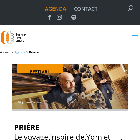
AGENDA
CONTACT
Accueil >
Agenda
>
Prière
FESTIVAL
©Sylvain Gripoix
PRIÈRE
Le voyage inspiré de Yom et