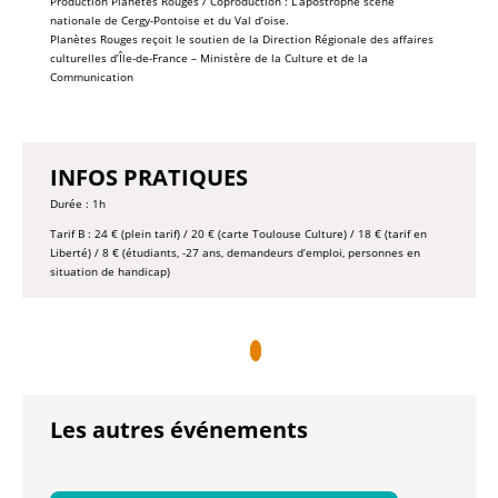
Production Planètes Rouges / Coproduction : L’apostrophe scène
nationale de Cergy-Pontoise et du Val d’oise.
Planètes Rouges reçoit le soutien de la Direction Régionale des affaires
culturelles d’Île-de-France – Ministère de la Culture et de la
Communication
INFOS PRATIQUES
Durée : 1h
Tarif B : 24 € (plein tarif) / 20 € (carte Toulouse Culture) / 18 € (tarif en
Liberté) / 8 € (étudiants, -27 ans, demandeurs d’emploi, personnes en
situation de handicap)
Les autres événements