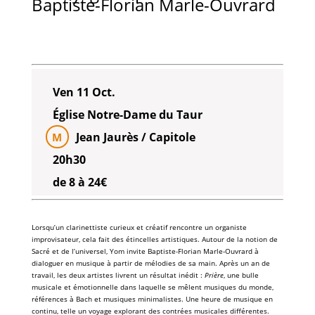
Baptiste-Florian Marle-Ouvrard
Ven 11 Oct.
Église Notre-Dame du Taur
Jean Jaurès / Capitole
M
20h30
de 8 à 24€
Lorsqu’un
clarinettiste
curieux et créatif rencontre un
organiste
improvisateur
, cela fait des étincelles
artistiques
. Autour de la notion de
Sacré
et de l’
universel
,
Yom
invite
Baptiste-Florian Marle-Ouvrard
à
dialoguer en
musique
à partir de
mélodies
de sa main. Après un an de
travail, les deux
artistes
livrent un résultat inédit :
Prière
, une
bulle
musicale
et émotionnelle dans laquelle se mêlent
musiques du monde
,
références à Bach
et
musiques minimalistes
. Une heure de
musique en
continu
, telle un voyage explorant des contrées
musicales
différentes.