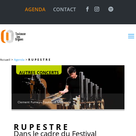
AGENDA
CONTACT
Accueil >
Agenda
>
R U P E S T R E
AUTRES CONCERTS
Clement Fumey - Toulouse Magazine
R U P E S T R E
Dans le cadre du Festival