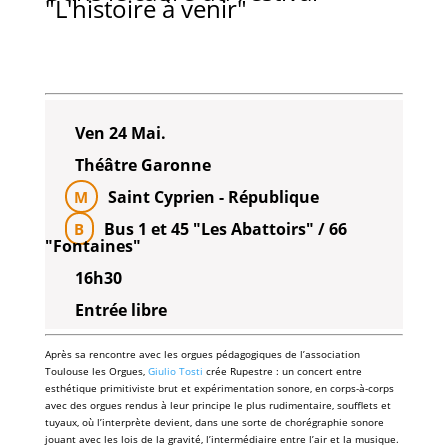
"L'histoire à venir"
Ven 24 Mai.
Théâtre Garonne
Saint Cyprien - République
M
Bus 1 et 45 "Les Abattoirs" / 66
B
"Fontaines"
16h30
Entrée libre
Après sa rencontre avec les orgues pédagogiques de l’association
Toulouse les Orgues,
Giulio Tosti
crée Rupestre : un concert entre
esthétique primitiviste brut et expérimentation sonore, en corps-à-corps
avec des orgues rendus à leur principe le plus rudimentaire, soufflets et
tuyaux, où l’interprète devient, dans une sorte de chorégraphie sonore
jouant avec les lois de la gravité, l’intermédiaire entre l’air et la musique.