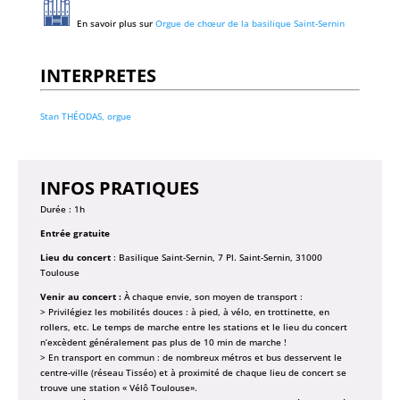
En savoir plus sur
Orgue de chœur de la basilique Saint-Sernin
INTERPRETES
Stan THÉODAS, orgue
INFOS PRATIQUES
Durée : 1h
Entrée gratuite
Lieu du concert
: Basilique Saint-Sernin, 7 Pl. Saint-Sernin, 31000
Toulouse
Venir au concert :
À chaque envie, son moyen de transport :
> Privilégiez les mobilités douces : à pied, à vélo, en trottinette, en
rollers, etc. Le temps de marche entre les stations et le lieu du concert
n’excèdent généralement pas plus de 10 min de marche !
> En transport en commun : de nombreux métros et bus desservent le
centre-ville (réseau Tisséo) et à proximité de chaque lieu de concert se
trouve une station « Vélô Toulouse».