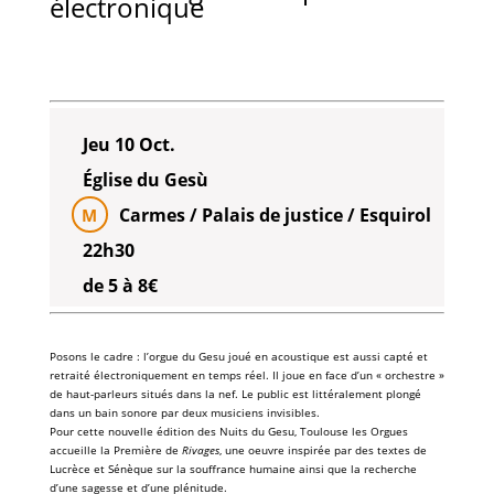
électronique
Jeu 10 Oct.
Église du Gesù
Carmes / Palais de justice / Esquirol
M
22h30
de 5 à 8€
Posons le cadre : l’
orgue du Gesu
joué en
acoustique
est aussi capté et
retraité électroniquement en temps réel. Il joue en face d’un «
orchestre
»
de
haut-parleurs
situés dans la
nef
. Le
public
est littéralement plongé
dans un
bain sonore
par deux
musiciens
invisibles.
Pour cette nouvelle édition des
Nuits du Gesu
,
Toulouse les Orgues
accueille la Première de
Rivages
, une oeuvre inspirée par des textes de
Lucrèce
et
Sénèque
sur la souffrance humaine ainsi que la recherche
d’une sagesse et d’une plénitude.