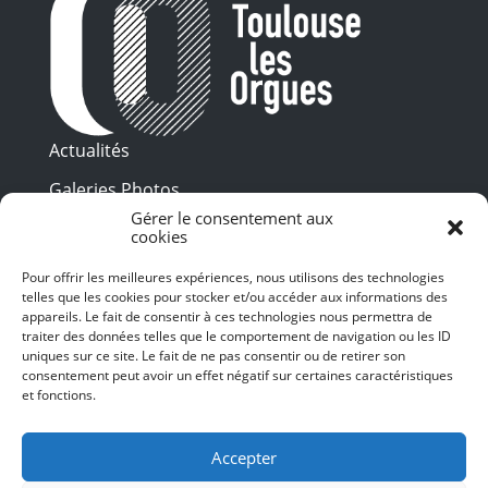
Actualités
Galeries Photos
Gérer le consentement aux
Vidéothèque
cookies
Presse
Pour offrir les meilleures expériences, nous utilisons des technologies
Programme PDF
telles que les cookies pour stocker et/ou accéder aux informations des
Billetterie
appareils. Le fait de consentir à ces technologies nous permettra de
Recrutement
traiter des données telles que le comportement de navigation ou les ID
uniques sur ce site. Le fait de ne pas consentir ou de retirer son
Mentions légales
consentement peut avoir un effet négatif sur certaines caractéristiques
et fonctions.
Politique de confidentialité
SUIVEZ-NOUS
Accepter