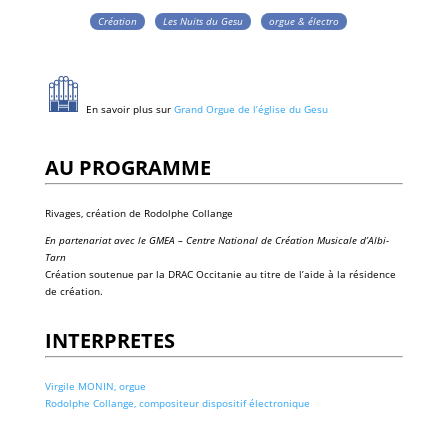
Création
Les Nuits du Gesu
orgue & électro
En savoir plus sur
Grand Orgue de l’église du Gesu
AU PROGRAMME
Rivages,
création
de Rodolphe Collange
En partenariat avec le
GMEA – Centre National de Création Musicale d’Albi-
Tarn
Création soutenue par la DRAC Occitanie au titre de l’aide à la résidence
de création.
INTERPRETES
Virgile MONIN, orgue
Rodolphe Collange, compositeur dispositif électronique