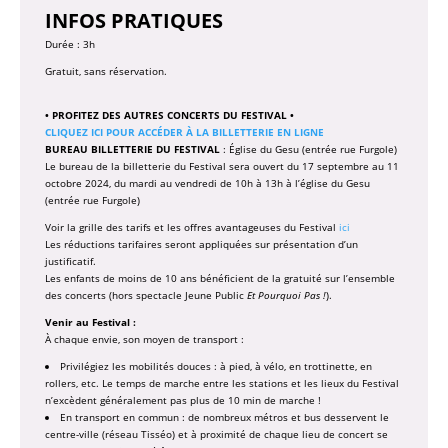
INFOS PRATIQUES
Durée : 3h
Gratuit, sans réservation.
• PROFITEZ DES AUTRES CONCERTS DU FESTIVAL •
CLIQUEZ ICI POUR ACCÉDER À LA BILLETTERIE EN LIGNE
BUREAU BILLETTERIE DU FESTIVAL
: Église du Gesu (entrée rue Furgole)
Le bureau de la billetterie du Festival sera ouvert du 17 septembre au 11
octobre 2024, du mardi au vendredi de 10h à 13h à l’église du Gesu
(entrée rue Furgole)
Voir la grille des tarifs et les offres avantageuses du Festival
ici
Les réductions tarifaires seront appliquées sur présentation d’un
justificatif.
Les enfants de moins de 10 ans bénéficient de la gratuité sur l’ensemble
des concerts (hors spectacle Jeune Public
Et Pourquoi Pas !
).
Venir au Festival :
À chaque envie, son moyen de transport :
Privilégiez les mobilités douces : à pied, à vélo, en trottinette, en
rollers, etc. Le temps de marche entre les stations et les lieux du Festival
n’excèdent généralement pas plus de 10 min de marche !
En transport en commun : de nombreux métros et bus desservent le
centre-ville (réseau Tisséo) et à proximité de chaque lieu de concert se