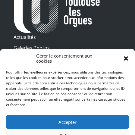
Actualités
Galeries Photos
Gérer le consentement aux
Vidéothèque
cookies
Presse
Pour offrir les meilleures expériences, nous utilisons des technologies
Programme PDF
telles que les cookies pour stocker et/ou accéder aux informations des
Billetterie
appareils. Le fait de consentir à ces technologies nous permettra de
Recrutement
traiter des données telles que le comportement de navigation ou les ID
uniques sur ce site. Le fait de ne pas consentir ou de retirer son
Mentions légales
consentement peut avoir un effet négatif sur certaines caractéristiques
et fonctions.
Politique de confidentialité
SUIVEZ-NOUS
Accepter