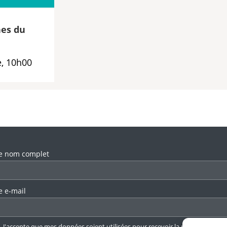
es du
, 10h00
llez laisser ce champ vide.
e nom complet
e e-mail
J'accepte que mes données soient utilisées pour recevoir la newsletter.
En 