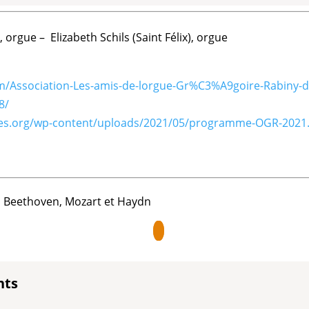
rgue – Elizabeth Schils (Saint Félix), orgue
m/Association-Les-amis-de-lorgue-Gr%C3%A9goire-Rabiny-d
8/
gues.org/wp-content/uploads/2021/05/programme-OGR-2021
, Beethoven, Mozart et Haydn
nts