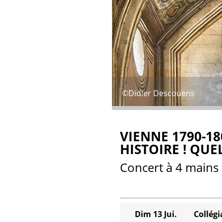
©Didier Descouens
VIENNE 1790-18
HISTOIRE ! QU
Concert à 4 mains
Dim 13 Jui.
Collégi