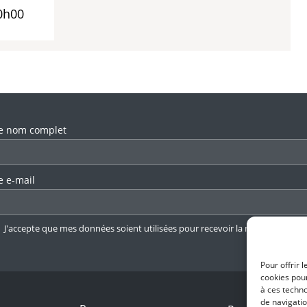
0h00
llez laisser ce champ vide.
e nom complet
e e-mail
J'accepte que mes données soient utilisées pour recevoir la newsletter.
En 
Pour offrir 
cookies pour
à ces techn
de navigatio