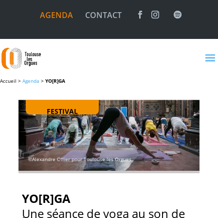
AGENDA
CONTACT
Accueil >
Agenda
>
YO[R]GA
FESTIVAL
©Alexandre Ollier pour Toulouse les Orgues
YO[R]GA
Une séance de yoga au son de