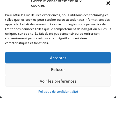
Gérer le consentement aux
de Toulouse les Orgues
cookies
Pour offrir les meilleures expériences, nous utilisons des technologies
Veuillez laisser ce champ vide.
telles que les cookies pour stocker et/ou accéder aux informations des
Votre nom complet
appareils. Le fait de consentir à ces technologies nous permettra de
traiter des données telles que le comportement de navigation ou les ID
uniques sur ce site. Le fait de ne pas consentir ou de retirer son
Votre e-mail
consentement peut avoir un effet négatif sur certaines
caractéristiques et fonctions.
J'accepte que mes données soient utilisées pour recevoir la newsletter.
En savoir plus
Accepter
Refuser
Voir les préférences
Politique de confidentialité