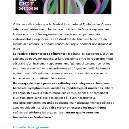
Voilà trois décennies que le Festival international Toulouse les Orgues
célèbre un patrimoine riche, varié et précieux, le faisant rayonner en
France et attirant les organistes du monde entier, par son parc
instrumental exceptionnel. Le Festival fait de Toulouse le centre du
monde des amoureux et amoureuses de l’orgue pendant une dizaine de
jours !
Le Festival s’invente et se réinvente
: fédérant les passionnés, tout en
gagnant de nouveaux publics, créant des ponts entre le répertoire multi-
séculaire d’un instrument apparemment figé, quasi-sanctuarisé, et les
musiques actuelles, voire expérimentales. L’orgue est indéniablement
un instrument d’expérimentations sonores, un synthétiseur avant la
lettre, et un transmetteur d’émotions.
Un voyage de douze jours aux esthétiques et élégances classiques,
baroques, symphoniques, occitanes, méditatives et modernes,
alliant
les organistes avec d’autres musiciens et musiciennes, et combinant
plusieurs stars, ainsi que des artistes à l’avenir prometteur.
Une programmation imaginée et cousue-main jusqu’au moindre détail et
avec un objectif : celui de
faire vibrer en octobre les magnifiques
voûtes qui abritent les orgues, tout autant que le cœur des
festivaliers et festivalières !
Consulter le programme !