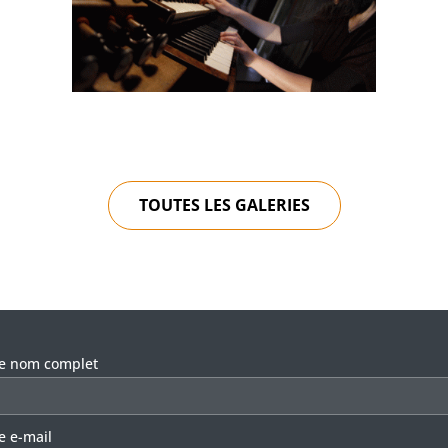
TOUTES LES GALERIES
llez laisser ce champ vide.
re nom complet
e e-mail