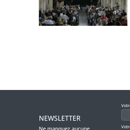
Veui
Vot
NEWSLETTER
Votr
Ne manquez aucune