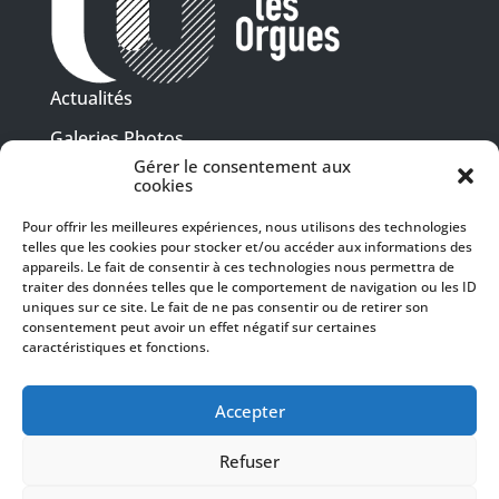
Actualités
Galeries Photos
Gérer le consentement aux
Vidéothèque
cookies
Presse
Pour offrir les meilleures expériences, nous utilisons des technologies
Programme PDF
telles que les cookies pour stocker et/ou accéder aux informations des
Billetterie
appareils. Le fait de consentir à ces technologies nous permettra de
Recrutement
traiter des données telles que le comportement de navigation ou les ID
uniques sur ce site. Le fait de ne pas consentir ou de retirer son
Mentions légales
consentement peut avoir un effet négatif sur certaines
caractéristiques et fonctions.
Politique de confidentialité
SUIVEZ-NOUS
Accepter
Refuser