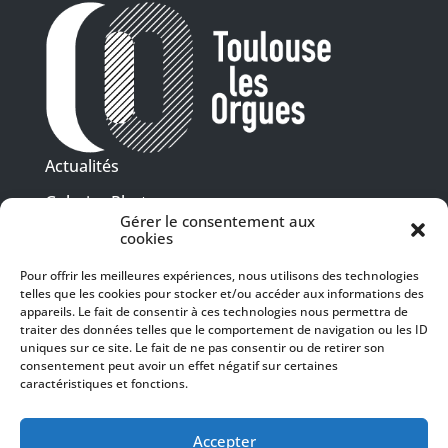
Actualités
Galeries Photos
Gérer le consentement aux
Vidéothèque
cookies
Pour offrir les meilleures expériences, nous utilisons des technologies
Presse
Programme PDF
telles que les cookies pour stocker et/ou accéder aux informations des
Billetterie
appareils. Le fait de consentir à ces technologies nous permettra de
Recrutement
traiter des données telles que le comportement de navigation ou les ID
uniques sur ce site. Le fait de ne pas consentir ou de retirer son
Mentions légales
consentement peut avoir un effet négatif sur certaines
caractéristiques et fonctions.
Politique de confidentialité
SUIVEZ-NOUS
Accepter