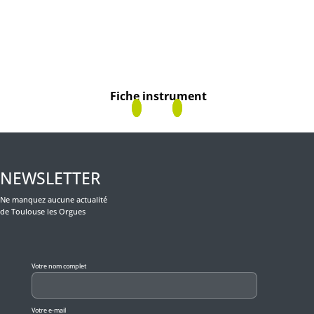
Fiche instrument
NEWSLETTER
Ne manquez aucune actualité
de Toulouse les Orgues
Veuillez laisser ce champ vide.
Votre nom complet
Votre e-mail