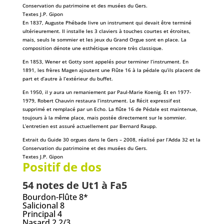
Conservation du patrimoine et des musées du Gers.
Textes J.P. Gipon
En 1837, Auguste Phébade livre un instrument qui devait être terminé
ultérieurement. Il installe les 3 claviers à touches courtes et étroites,
mais, seuls le sommier et les jeux du Grand Orgue sont en place. La
composition dénote une esthétique encore très classique.
En 1853, Wener et Gotty sont appelés pour terminer l’instrument. En
1891, les frères Magen ajoutent une Flûte 16 à la pédale qu’ils placent de
part et d’autre à l’extérieur du buffet.
En 1950, il y aura un remaniement par Paul-Marie Koenig. Et en 1977-
1979, Robert Chauvin restaura l’instrument. Le Récit expressif est
supprimé et remplacé par un Echo. La flûte 16 de Pédale est maintenue,
toujours à la même place, mais postée directement sur le sommier.
L’entretien est assuré actuellement par Bernard Raupp.
Extrait du Guide 30 orgues dans le Gers – 2008, réalisé par l’Adda 32 et la
Conservation du patrimoine et des musées du Gers.
Textes J.P. Gipon
Positif de dos
54 notes de Ut1 à Fa5
Bourdon-Flûte 8*
Salicional 8
Principal 4
Nasard 2 2/3