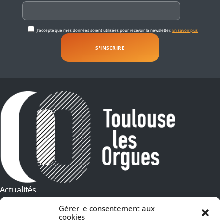
J'accepte que mes données soient utilisées pour recevoir la newsletter.
En savoir plus
Actualités
Galeries Photos
Gérer le consentement aux
cookies