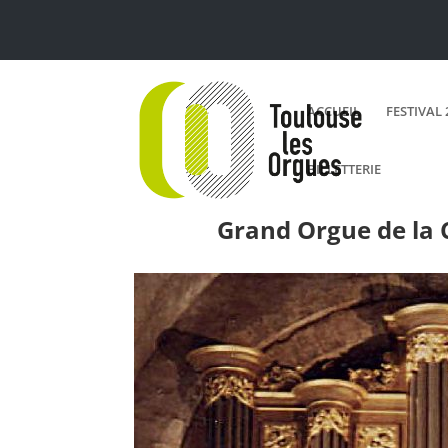
ACCUEIL
FESTIVAL 
BILLETTERIE
Accueil > Orgues > Instruments >
Grand O
Grand Orgue de la 