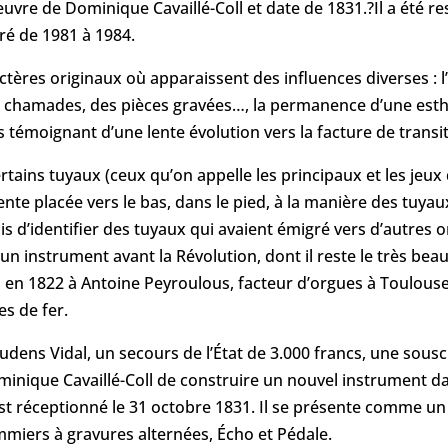
’oeuvre de Dominique Cavaillé-Coll et date de 1831.?Il a été
ré de 1981 à 1984.
tères originaux où apparaissent des influences diverses : l
de chamades, des pièces gravées…, la permanence d’une esthé
s témoignant d’une lente évolution vers la facture de transit
certains tuyaux (ceux qu’on appelle les principaux et les je
pente placée vers le bas, dans le pied, à la manière des tuyau
s d’identifier des tuyaux qui avaient émigré vers d’autres or
n instrument avant la Révolution, dont il reste le très beau b
el en 1822 à Antoine Peyroulous, facteur d’orgues à Toulouse
s de fer.
udens Vidal, un secours de l’État de 3.000 francs, une sous
minique Cavaillé-Coll de construire un nouvel instrument da
e est réceptionné le 31 octobre 1831. Il se présente comme un
mmiers à gravures alternées, Écho et Pédale.