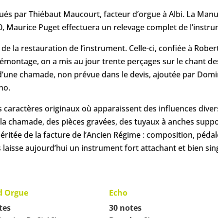
ués par Thiébaut Maucourt, facteur d’orgue à Albi. La Manu
0, Maurice Puget effectuera un relevage complet de l’instru
de la restauration de l’instrument. Celle-ci, confiée à Robe
 démontage, on a mis au jour trente perçages sur le chant 
ien d’une chamade, non prévue dans le devis, ajoutée par Dom
ho.
caractères originaux où apparaissent des influences diverse
e la chamade, des pièces gravées, des tuyaux à anches suppor
itée de la facture de l’Ancien Régime : composition, pédale 
laisse aujourd’hui un instrument fort attachant et bien sing
d Orgue
Écho
tes
30 notes