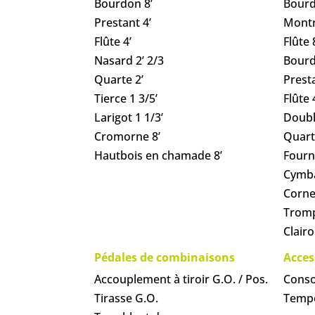
Bourdon 8’
Bourd
Prestant 4’
Montr
Flûte 4’
Flûte 
Nasard 2’ 2/3
Bourd
Quarte 2’
Presta
Tierce 1 3/5’
Flûte 
Larigot 1 1/3’
Doubl
Cromorne 8’
Quart
Hautbois en chamade 8’
Fourn
Cymba
Corne
Tromp
Clairo
Pédales de combinaisons
Acces
Accouplement à tiroir G.O. / Pos.
Conso
Tirasse G.O.
Tempé