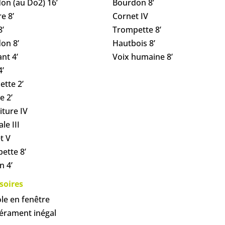
on (au Do2) 16’
Bourdon 8’
e 8’
Cornet IV
8’
Trompette 8’
on 8’
Hautbois 8’
nt 4’
Voix humaine 8’
4’
ette 2’
e 2’
iture IV
le III
t V
ette 8’
n 4’
soires
le en fenêtre
rament inégal