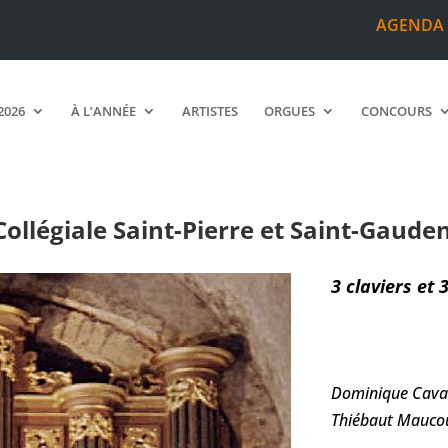
AGENDA
2026
À L’ANNÉE
ARTISTES
ORGUES
CONCOURS
rgue de la Collégiale Saint-Pierre et Saint-Gaudens
Collégiale Saint-Pierre et Saint-Gaud
3 claviers et 
Dominique Cavai
Thiébaut Maucou