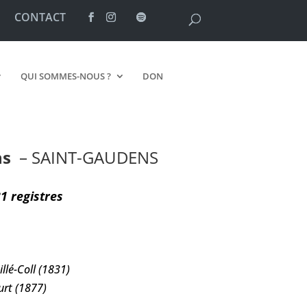
CONTACT
QUI SOMMES-NOUS ?
DON
ens
– SAINT-GAUDENS
31 registres
llé-Coll (1831)
rt (1877)