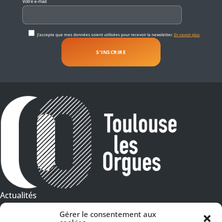
Votre e-mail
J'accepte que mes données soient utilisées pour recevoir la newsletter.
En savoir plus
Actualités
Galeries Photos
Gérer le consentement aux