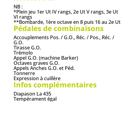
NB :
*Plein jeu 1er Ut IV rangs, 2e Ut V rangs, 3e Ut
VI rangs
**Bombarde, 1ère octave en 8 puis 16 au 2e Ut
Pédales de combinaisons
Accouplements Pos. / G.O., Réc. / Pos., Réc. /
G.O.
Tirasse G.O.
Trémolo
Appel G.O. (machine Barker)
Octaves graves G.O.
Appels Anches G.O. et Péd.
Tonnerre
Expression à cuillère
Infos complémentaires
Diapason La 435
Tempérament égal