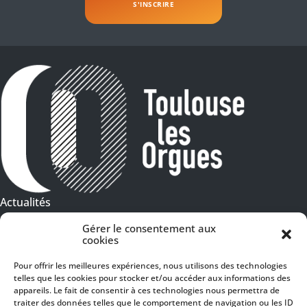
Actualités
Galeries Photos
Gérer le consentement aux
cookies
Vidéothèque
Pour offrir les meilleures expériences, nous utilisons des technologies
telles que les cookies pour stocker et/ou accéder aux informations des
Presse
Programme PDF
appareils. Le fait de consentir à ces technologies nous permettra de
Billetterie
traiter des données telles que le comportement de navigation ou les ID