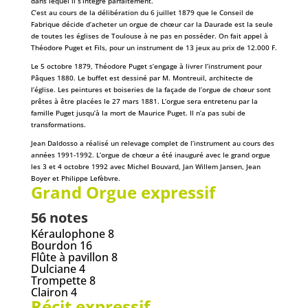
dans lequel il s’intègre parfaitement.
C’est au cours de la délibération du 6 juillet 1879 que le Conseil de
Fabrique décide d’acheter un orgue de chœur car la Daurade est la seule
de toutes les églises de Toulouse à ne pas en posséder. On fait appel à
Théodore Puget et Fils, pour un instrument de 13 jeux au prix de 12.000 F.
Le 5 octobre 1879, Théodore Puget s’engage à livrer l’instrument pour
Pâques 1880. Le buffet est dessiné par M. Montreuil, architecte de
l’église. Les peintures et boiseries de la façade de l’orgue de chœur sont
prêtes à être placées le 27 mars 1881. L’orgue sera entretenu par la
famille Puget jusqu’à la mort de Maurice Puget. Il n’a pas subi de
transformations.
Jean Daldosso a réalisé un relevage complet de l’instrument au cours des
années 1991-1992. L’orgue de chœur a été inauguré avec le grand orgue
les 3 et 4 octobre 1992 avec Michel Bouvard, Jan Willem Jansen, Jean
Boyer et Philippe Lefèbvre.
Grand Orgue expressif
56 notes
Kéraulophone 8
Bourdon 16
Flûte à pavillon 8
Dulciane 4
Trompette 8
Clairon 4
Récit expressif