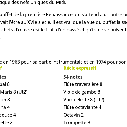
tique des nefs uniques du Midi.
 buffet de la première Renaissance, on s’attend à un autre 
ait l’être au XVIe siècle. Il est vrai que la vue du buffet lai
 chefs-d’œuvre est le fruit d’un passé et qu’ils ne se nuisen
.
 en 1963 pour sa partie instrumentale et en 1974 pour son 
f
Récit expressif
tes
54 notes
pal 8
Flûte traversière 8
Maris 8 (Ut2)
Viole de gambe 8
on 8
Voix céleste 8 (Ut2)
ana 4
Flûte octaviante 4
 douce 4
Octavin 2
ette 2
Trompette 8