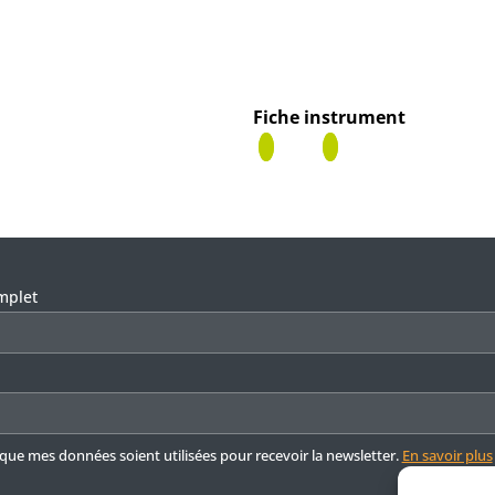
Fiche instrument
ser ce champ vide.
mplet
 que mes données soient utilisées pour recevoir la newsletter.
En savoir plus