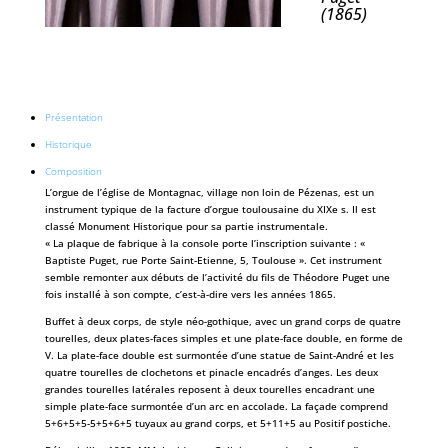
(1865)
Présentation
Historique
Composition
L’orgue de l’église de Montagnac, village non loin de Pézenas, est un
instrument typique de la facture d’orgue toulousaine du XIXe s. Il est
classé Monument Historique pour sa partie instrumentale.
« La plaque de fabrique à la console porte l’inscription suivante : «
Baptiste Puget, rue Porte Saint-Etienne, 5, Toulouse ». Cet instrument
semble remonter aux débuts de l’activité du fils de Théodore Puget une
fois installé à son compte, c’est-à-dire vers les années 1865.
Buffet à deux corps, de style néo-gothique, avec un grand corps de quatre
tourelles, deux plates-faces simples et une plate-face double, en forme de
V. La plate-face double est surmontée d’une statue de Saint-André et les
quatre tourelles de clochetons et pinacle encadrés d’anges. Les deux
grandes tourelles latérales reposent à deux tourelles encadrant une
simple plate-face surmontée d’un arc en accolade. La façade comprend
5+6+5+5-5+5+6+5 tuyaux au grand corps, et 5+11+5 au Positif postiche.