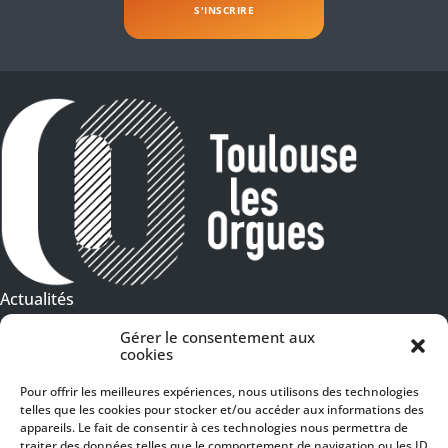
Actualités
Galeries Photos
Gérer le consentement aux
cookies
Vidéothèque
Pour offrir les meilleures expériences, nous utilisons des technologies
telles que les cookies pour stocker et/ou accéder aux informations des
Presse
Programme PDF
appareils. Le fait de consentir à ces technologies nous permettra de
Billetterie
traiter des données telles que le comportement de navigation ou les ID