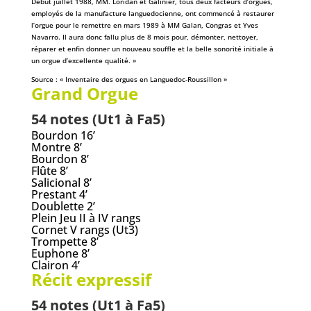
Début juillet 1988, MM. Loridan et Galinier, tous deux facteurs d’orgues,
employés de la manufacture languedocienne, ont commencé à restaurer
l’orgue pour le remettre en mars 1989 à MM Galan, Congras et Yves
Navarro. Il aura donc fallu plus de 8 mois pour, démonter, nettoyer,
réparer et enfin donner un nouveau souffle et la belle sonorité initiale à
un orgue d’excellente qualité. »
Source : « Inventaire des orgues en Languedoc-Roussillon »
Grand Orgue
54 notes (Ut1 à Fa5)
Bourdon 16’
Montre 8’
Bourdon 8’
Flûte 8’
Salicional 8’
Prestant 4’
Doublette 2’
Plein Jeu II à IV rangs
Cornet V rangs (Ut3)
Trompette 8’
Euphone 8’
Clairon 4’
Récit expressif
54 notes (Ut1 à Fa5)