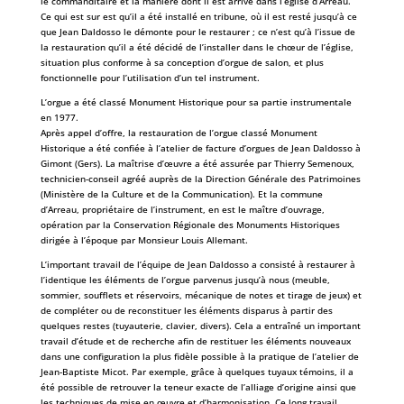
le commanditaire et la manière dont il est arrivé dans l’église d’Arreau.
Ce qui est sur est qu’il a été installé en tribune, où il est resté jusqu’à ce
que Jean Daldosso le démonte pour le restaurer ; ce n’est qu’à l’issue de
la restauration qu’il a été décidé de l’installer dans le chœur de l’église,
situation plus conforme à sa conception d’orgue de salon, et plus
fonctionnelle pour l’utilisation d’un tel instrument.
L’orgue a été classé Monument Historique pour sa partie instrumentale
en 1977.
Après appel d’offre, la restauration de l’orgue classé Monument
Historique a été confiée à l’atelier de facture d’orgues de Jean Daldosso à
Gimont (Gers). La maîtrise d’œuvre a été assurée par Thierry Semenoux,
technicien-conseil agréé auprès de la Direction Générale des Patrimoines
(Ministère de la Culture et de la Communication). Et la commune
d’Arreau, propriétaire de l’instrument, en est le maître d’ouvrage,
opération par la Conservation Régionale des Monuments Historiques
dirigée à l’époque par Monsieur Louis Allemant.
L’important travail de l’équipe de Jean Daldosso a consisté à restaurer à
l’identique les éléments de l’orgue parvenus jusqu’à nous (meuble,
sommier, soufflets et réservoirs, mécanique de notes et tirage de jeux) et
de compléter ou de reconstituer les éléments disparus à partir des
quelques restes (tuyauterie, clavier, divers). Cela a entraîné un important
travail d’étude et de recherche afin de restituer les éléments nouveaux
dans une configuration la plus fidèle possible à la pratique de l’atelier de
Jean-Baptiste Micot. Par exemple, grâce à quelques tuyaux témoins, il a
été possible de retrouver la teneur exacte de l’alliage d’origine ainsi que
les techniques de mise en œuvre et d’harmonisation. Ce long travail